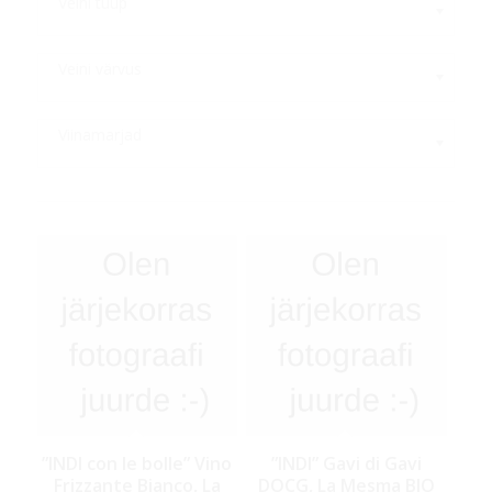
Veini tüüp
Veini värvus
Viinamarjad
”INDI con le bolle” Vino
”INDI” Gavi di Gavi
Frizzante Bianco, La
DOCG, La Mesma BIO