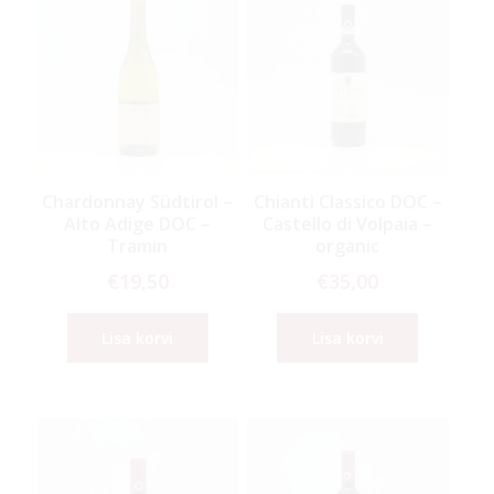
Chardonnay Südtirol –
Chianti Classico DOC –
Alto Adige DOC –
Castello di Volpaia –
Tramin
organic
€
19,50
€
35,00
Lisa korvi
Lisa korvi