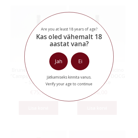
Are you at least 18 years of age?
Kas oled vähemalt 18
aastat vana?
Jah
Ei
Brunello di Montalcino
Brunello di Montalcino
”Campogiovanni” DOCG
”Campogiovanni” DOCG
Jätkamiseks kinnita vanus.
– San Felice
– San Felice
Verify your age to continue
€
75,75
€
186,00
Lisa korvi
Lisa korvi