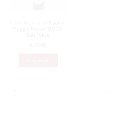
Chianti Classico Riserva
”Poggio Rosso” DOCG -
San Felice
€
70,65
Lisa korvi
1
2
3
4
Page 1 of 4