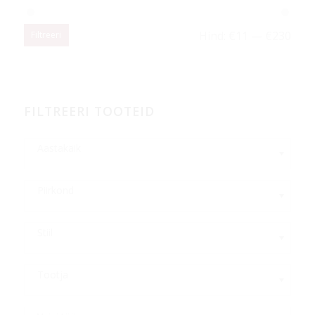
Hind:
€11
—
€230
Filtreeri
FILTREERI TOOTEID
Aastakäik
Piirkond
Stiil
Tootja