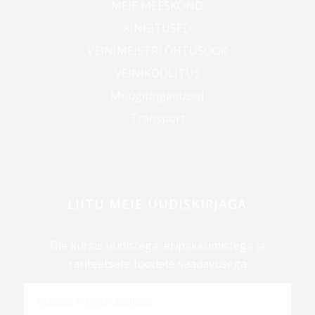
MEIE MEESKOND
KINGITUSED
VEINIMEISTRI ÕHTUSÖÖK
VEINIKOOLITUS
Müügitingimused
Transport
LIITU MEIE UUDISKIRJAGA
Ole kursis uudistega, eripakkumistega ja
rariteetsete toodete saadavusega