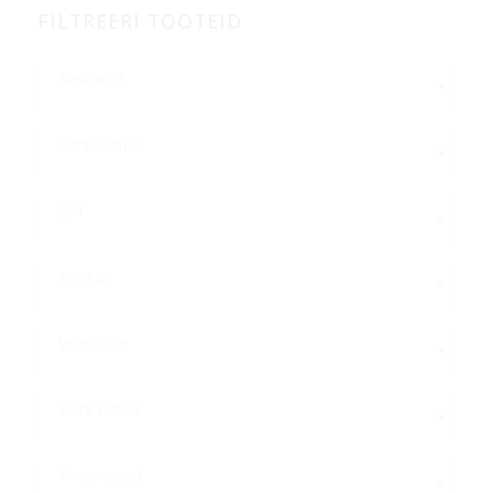
FILTREERI TOOTEID
Aastakäik
Päritolumaa
Stiil
Tootja
Veini tüüp
Veini värvus
Viinamarjad