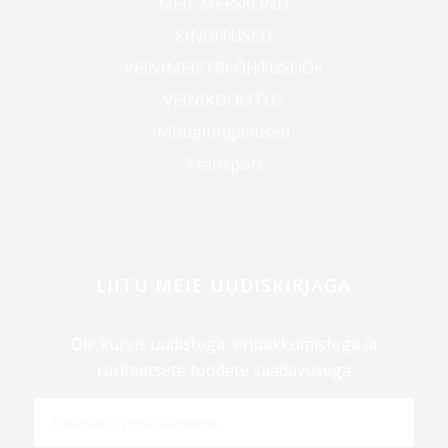
MEIE MEESKOND
KINGITUSED
VEINIMEISTRI ÕHTUSÖÖK
VEINIKOOLITUS
Müügitingimused
Transport
LIITU MEIE UUDISKIRJAGA
Ole kursis uudistega, eripakkumistega ja
rariteetsete toodete saadavusega