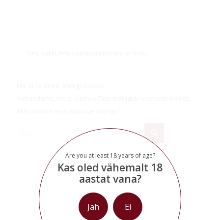
Sinu valikutele vastavaid tooteid ei leidu.
Me ei leidnud ühtegi toodet
Vabandame, me ei leidnud Teie otsingule vastavat toodet.
Äkki soovite teostada uue otsingu?
Are you at least 18 years of age?
Kas oled vähemalt 18
aastat vana?
Jah
Ei