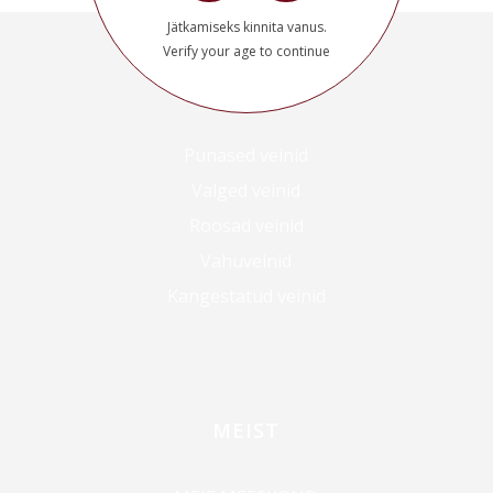
Jätkamiseks kinnita vanus.
Verify your age to continue
VAATA VEINE
Punased veinid
Valged veinid
Roosad veinid
Vahuveinid
Kangestatud veinid
MEIST