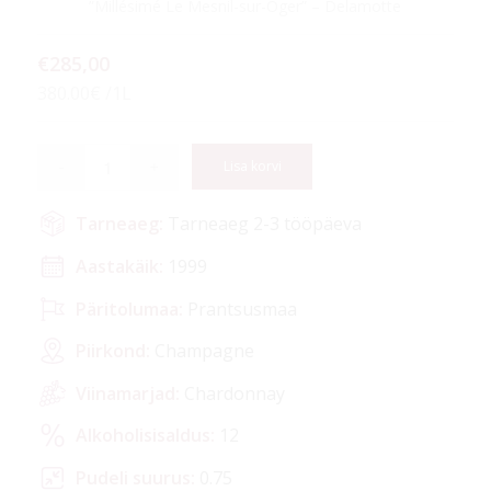
”Millésimé Le Mesnil-sur-Oger” – Delamotte
€
285,00
380.00€ /1L
Lisa korvi
Tarneaeg:
Tarneaeg 2-3 tööpäeva
Aastakäik:
1999
Päritolumaa:
Prantsusmaa
Piirkond:
Champagne
Viinamarjad:
Chardonnay
Alkoholisisaldus:
12
Pudeli suurus:
0.75