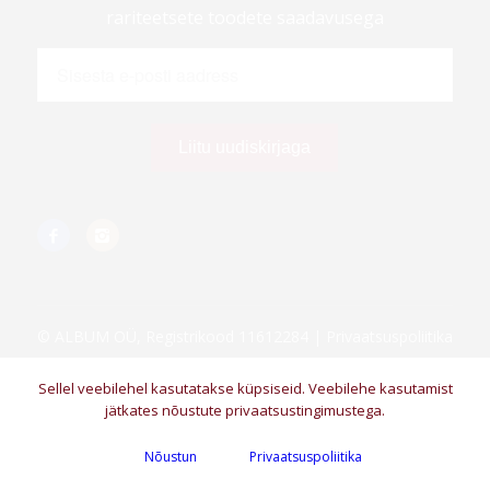
rariteetsete toodete saadavusega
© ALBUM OÜ, Registrikood 11612284 |
Privaatsuspoliitika
Sellel veebilehel kasutatakse küpsiseid. Veebilehe kasutamist
jätkates nõustute privaatsustingimustega.
Nõustun
Privaatsuspoliitika