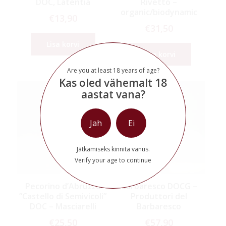
DOC, Latentia
Rivetto –
organic/biodynamic
€
13,90
€
31,50
Lisa korvi
Lisa korvi
Are you at least 18 years of age?
Kas oled vähemalt 18
aastat vana?
Jah
Ei
Jätkamiseks kinnita vanus.
Verify your age to continue
Pecorino d’Abruzzo
Barbaresco DOCG –
”Castello di Semivicoli”
Produttori del
DOC – Masciarelli
Barbaresco
€
25,50
€
57,90