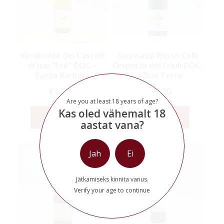
Verdicchio dei Castelli
Sacrisassi Rosso Colli
di Jesi “Sté” DOC –
Orientali del Friuli DOC,
Santa Barbara
Le Due Terre
€
17,20
€
38,20
Are you at least 18 years of age?
Kas oled vähemalt 18
Lisa korvi
Lisa korvi
aastat vana?
Jah
Ei
Jätkamiseks kinnita vanus.
Verify your age to continue