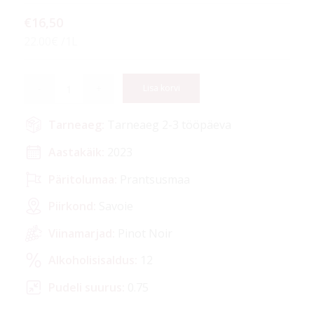
€
16,50
22.00€ /1L
Lisa korvi
Tarneaeg:
Tarneaeg 2-3 tööpäeva
Aastakäik:
2023
Päritolumaa:
Prantsusmaa
Piirkond:
Savoie
Viinamarjad:
Pinot Noir
Alkoholisisaldus:
12
Pudeli suurus:
0.75