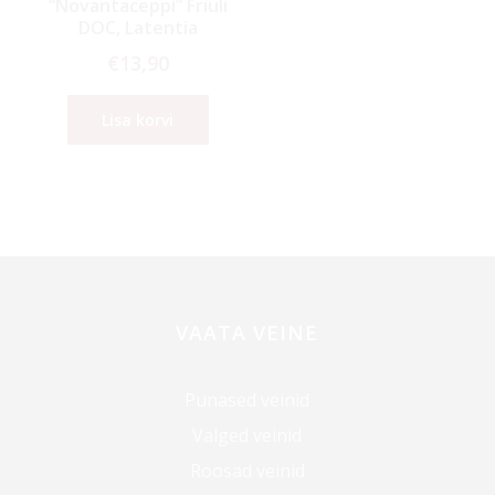
”Novantaceppi” Friuli
DOC, Latentia
€
13,90
Lisa korvi
VAATA VEINE
Punased veinid
Valged veinid
Roosad veinid