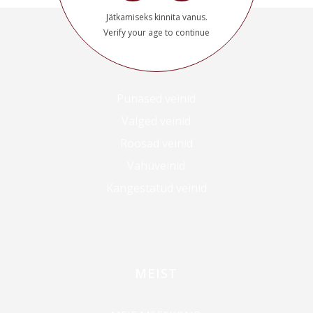
Jätkamiseks kinnita vanus.
Verify your age to continue
VAATA VEINE
Punased veinid
Valged veinid
Roosad veinid
Vahuveinid
Kangestatud veinid
MEIST