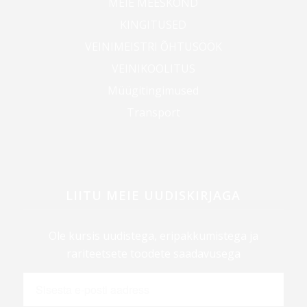
MEIE MEESKOND
KINGITUSED
VEINIMEISTRI ÕHTUSÖÖK
VEINIKOOLITUS
Müügitingimused
Transport
LIITU MEIE UUDISKIRJAGA
Ole kursis uudistega, eripakkumistega ja
rariteetsete toodete saadavusega