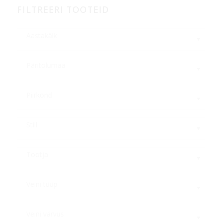
FILTREERI TOOTEID
Aastakäik
Päritolumaa
Piirkond
Stiil
Tootja
Veini tüüp
Veini värvus