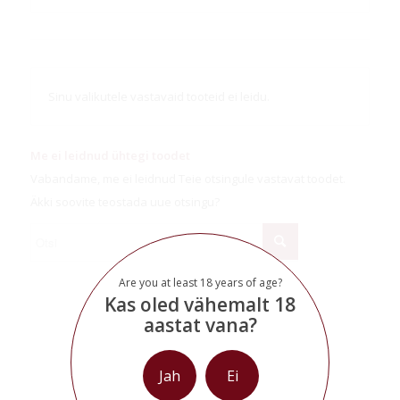
Sinu valikutele vastavaid tooteid ei leidu.
Me ei leidnud ühtegi toodet
Vabandame, me ei leidnud Teie otsingule vastavat toodet.
Äkki soovite teostada uue otsingu?
Are you at least 18 years of age?
Kas oled vähemalt 18
aastat vana?
Jah
Ei