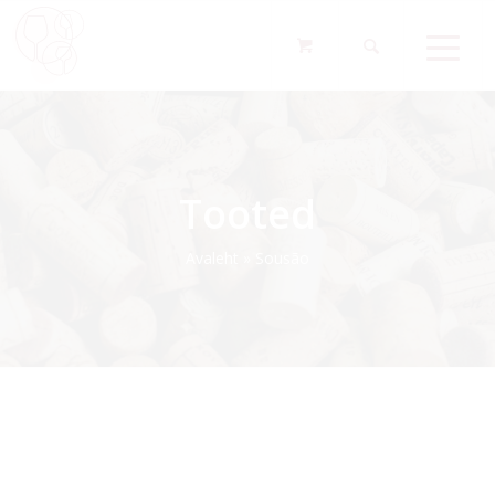
Tooted
Avaleht
»
Sousão